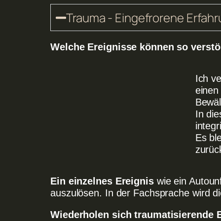
Trauma - Eingefrorene Erfah
Welche Ereignisse können so verstör
Ich v
einen
Bewäl
In di
integ
Es bl
zurüc
Ein einzelnes Ereignis
wie ein Autoun
auszulösen. In der Fachsprache wird d
Wiederholen sich traumatisierende 