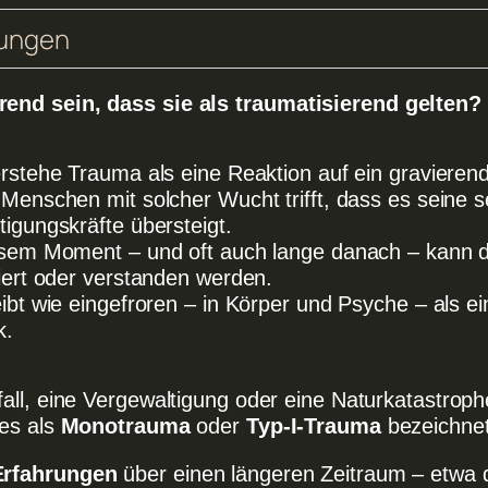
rungen
end sein, dass sie als traumatisierend gelten?
erstehe Trauma als eine Reaktion auf ein gravieren
 Menschen mit solcher Wucht trifft, dass es seine s
tigungskräfte übersteigt.
esem Moment – und oft auch lange danach – kann d
riert oder verstanden werden.
eibt wie eingefroren – in Körper und Psyche – als e
k.
fall, eine Vergewaltigung oder eine Naturkatastro
ies als
Monotrauma
oder
Typ-I-Trauma
bezeichnet
Erfahrungen
über einen längeren Zeitraum – etwa d